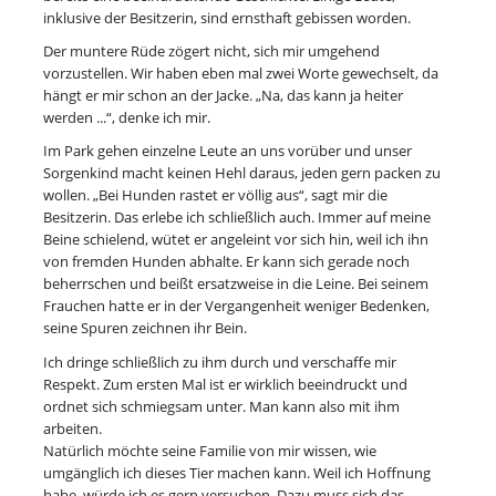
inklusive der Besitzerin, sind ernsthaft gebissen worden.
Der muntere Rüde zögert nicht, sich mir umgehend
vorzustellen. Wir haben eben mal zwei Worte gewechselt, da
hängt er mir schon an der Jacke. „Na, das kann ja heiter
werden ...“, denke ich mir.
Im Park gehen einzelne Leute an uns vorüber und unser
Sorgenkind macht keinen Hehl daraus, jeden gern packen zu
wollen. „Bei Hunden rastet er völlig aus“, sagt mir die
Besitzerin. Das erlebe ich schließlich auch. Immer auf meine
Beine schielend, wütet er angeleint vor sich hin, weil ich ihn
von fremden Hunden abhalte. Er kann sich gerade noch
beherrschen und beißt ersatzweise in die Leine. Bei seinem
Frauchen hatte er in der Vergangenheit weniger Bedenken,
seine Spuren zeichnen ihr Bein.
Ich dringe schließlich zu ihm durch und verschaffe mir
Respekt. Zum ersten Mal ist er wirklich beeindruckt und
ordnet sich schmiegsam unter. Man kann also mit ihm
arbeiten.
Natürlich möchte seine Familie von mir wissen, wie
umgänglich ich dieses Tier machen kann. Weil ich Hoffnung
habe, würde ich es gern versuchen. Dazu muss sich das