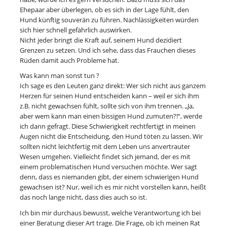
Ehepaar aber überlegen, ob es sich in der Lage fühlt, den
Hund künftig souverän zu führen. Nachlässigkeiten würden
sich hier schnell gefährlich auswirken.
Nicht jeder bringt die Kraft auf, seinem Hund dezidiert
Grenzen zu setzen. Und ich sehe, dass das Frauchen dieses
Rüden damit auch Probleme hat.
Was kann man sonst tun ?
Ich sage es den Leuten ganz direkt: Wer sich nicht aus ganzem
Herzen für seinen Hund entscheiden kann – weil er sich ihm
z.B. nicht gewachsen fühlt, sollte sich von ihm trennen. „Ja,
aber wem kann man einen bissigen Hund zumuten?!“, werde
ich dann gefragt. Diese Schwierigkeit rechtfertigt in meinen
Augen nicht die Entscheidung, den Hund töten zu lassen. Wir
sollten nicht leichtfertig mit dem Leben uns anvertrauter
Wesen umgehen. Vielleicht findet sich jemand, der es mit
einem problematischen Hund versuchen möchte. Wer sagt
denn, dass es niemanden gibt, der einem schwierigen Hund
gewachsen ist? Nur, weil ich es mir nicht vorstellen kann, heißt
das noch lange nicht, dass dies auch so ist.
Ich bin mir durchaus bewusst, welche Verantwortung ich bei
einer Beratung dieser Art trage. Die Frage, ob ich meinen Rat