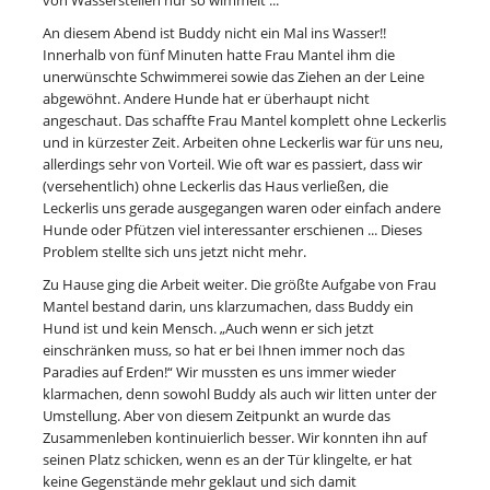
An diesem Abend ist Buddy nicht ein Mal ins Wasser!!
Innerhalb von fünf Minuten hatte Frau Mantel ihm die
unerwünschte Schwimmerei sowie das Ziehen an der Leine
abgewöhnt. Andere Hunde hat er überhaupt nicht
angeschaut. Das schaffte Frau Mantel komplett ohne Leckerlis
und in kürzester Zeit. Arbeiten ohne Leckerlis war für uns neu,
allerdings sehr von Vorteil. Wie oft war es passiert, dass wir
(versehentlich) ohne Leckerlis das Haus verließen, die
Leckerlis uns gerade ausgegangen waren oder einfach andere
Hunde oder Pfützen viel interessanter erschienen ... Dieses
Problem stellte sich uns jetzt nicht mehr.
Zu Hause ging die Arbeit weiter. Die größte Aufgabe von Frau
Mantel bestand darin, uns klarzumachen, dass Buddy ein
Hund ist und kein Mensch. „Auch wenn er sich jetzt
einschränken muss, so hat er bei Ihnen immer noch das
Paradies auf Erden!“ Wir mussten es uns immer wieder
klarmachen, denn sowohl Buddy als auch wir litten unter der
Umstellung. Aber von diesem Zeitpunkt an wurde das
Zusammenleben kontinuierlich besser. Wir konnten ihn auf
seinen Platz schicken, wenn es an der Tür klingelte, er hat
keine Gegenstände mehr geklaut und sich damit