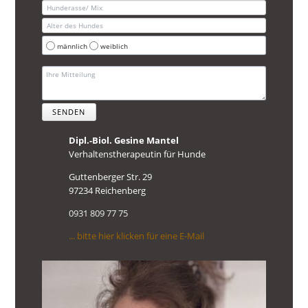
männlich
weiblich
SENDEN
Dipl.-Biol. Gesine Mantel
Verhaltenstherapeutin für Hunde
Guttenberger Str. 29
97234 Reichenberg
0931 809 77 75
... bitte hier klicken für eine E-Mail