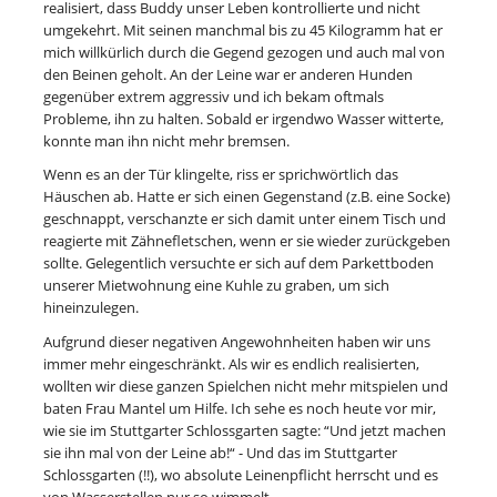
realisiert, dass Buddy unser Leben kontrollierte und nicht
umgekehrt. Mit seinen manchmal bis zu 45 Kilogramm hat er
mich willkürlich durch die Gegend gezogen und auch mal von
den Beinen geholt. An der Leine war er anderen Hunden
gegenüber extrem aggressiv und ich bekam oftmals
Probleme, ihn zu halten. Sobald er irgendwo Wasser witterte,
konnte man ihn nicht mehr bremsen.
Wenn es an der Tür klingelte, riss er sprichwörtlich das
Häuschen ab. Hatte er sich einen Gegenstand (z.B. eine Socke)
geschnappt, verschanzte er sich damit unter einem Tisch und
reagierte mit Zähnefletschen, wenn er sie wieder zurückgeben
sollte. Gelegentlich versuchte er sich auf dem Parkettboden
unserer Mietwohnung eine Kuhle zu graben, um sich
hineinzulegen.
Aufgrund dieser negativen Angewohnheiten haben wir uns
immer mehr eingeschränkt. Als wir es endlich realisierten,
wollten wir diese ganzen Spielchen nicht mehr mitspielen und
baten Frau Mantel um Hilfe. Ich sehe es noch heute vor mir,
wie sie im Stuttgarter Schlossgarten sagte: “Und jetzt machen
sie ihn mal von der Leine ab!“ - Und das im Stuttgarter
Schlossgarten (!!), wo absolute Leinenpflicht herrscht und es
von Wasserstellen nur so wimmelt ...