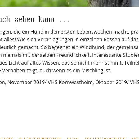
uch sehen kann ...
ngen, die ein Hund in den ersten Lebenswochen macht, präg
t alles! Wie sich Veranlagungen in einzelnen Rassen auf das
 deutlich gemacht. So begegnet ein Windhund, der gemein
n niemals mit derselben Freundlichkeit. Interessante Stud
ues Licht auf altes Wissen, das so nicht mehr stimmt. Teil
 Verhalten zeigt, auch wenn es ein Mischling ist.
gen, November 2019/ VHS Kornwestheim, Oktober 2019/ VH
ERAPIE
KLIENTENBERICHTE
BLOG
ARCHIV VORTRÄGE
ARC