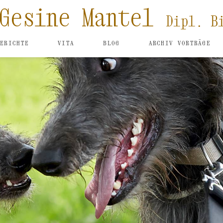
 Gesine Mantel
Dipl. B
BERICHTE
VITA
BLOG
ARCHIV VORTRÄGE