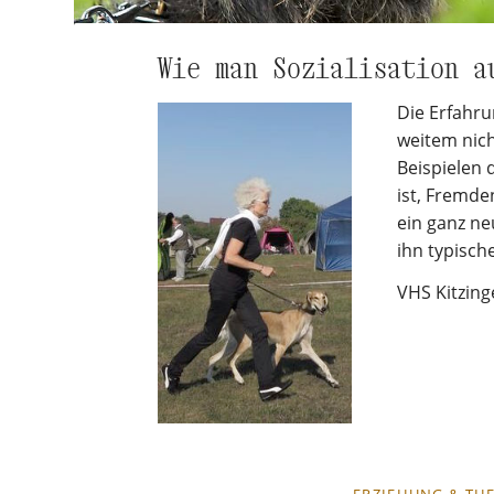
Wie man Sozialisation a
Die Erfahru
weitem nich
Beispielen
ist, Fremde
ein ganz ne
ihn typische
VHS Kitzin
NAVIGATION
ERZIEHUNG & TH